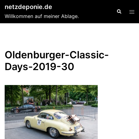
Zum
netzdeponie.de
Suche
Men
Inhalt
Willkommen auf meiner Ablage.
ums
springen
Oldenburger-Classic-
Days-2019-30