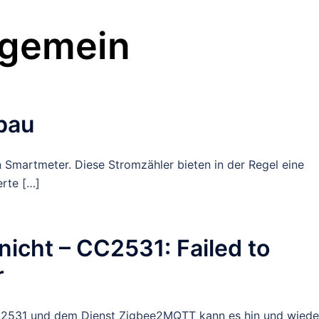
lgemein
bau
 Smartmeter. Diese Stromzähler bieten in der Regel eine
erte […]
icht – CC2531: Failed to
r
C2531 und dem Dienst Zigbee2MQTT kann es hin und wiede