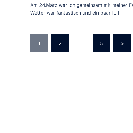
Am 24.März war ich gemeinsam mit meiner Fam
Wetter war fantastisch und ein paar […]
Seitennummerie
1
2
…
5
>
der
Beiträge