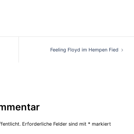
on
Feeling Floyd im Hempen Fied
ommentar
fentlicht.
Erforderliche Felder sind mit
*
markiert