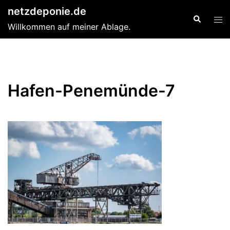
Zum
netzdeponie.de
Suche
Men
Inhalt
Willkommen auf meiner Ablage.
ums
springen
Hafen-Penemünde-7