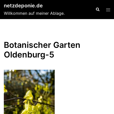
Zum
netzdeponie.de
Suche
Men
Inhalt
Willkommen auf meiner Ablage.
ums
springen
Botanischer Garten
Oldenburg-5