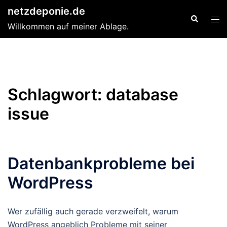
Zum
netzdeponie.de
Suche
Men
Inhalt
Willkommen auf meiner Ablage.
ums
springen
Schlagwort:
database
issue
Datenbankprobleme bei
WordPress
Wer zufällig auch gerade verzweifelt, warum
WordPress angeblich Probleme mit seiner