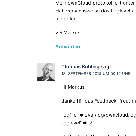
Mein ownCloud protokolliert unter 
Hab versuchsweise das Loglevel auf
bleibt leer.
VG Markus
Antworten
Thomas Kühling
sagt:
13. SEPTEMBER 2015 UM 00:12 UHR
Hi Markus,
danke für das Feedback, freut mi
‚logfile‘ => ‚/var/log/owncloud.log
‚loglevel‘ => ‚2‘,