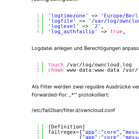
1
'logtimezone'
=> 
'Europe/Berl
2
'logfile'
=> 
'/var/log/ownclo
3
'loglevel'
=> 
'2'
,
4
'log_authfailip'
=> 
true
,
Logdatei anlegen und Berechtigungen anpass
1
touch
/var/log/owncloud
.log
2
chown
www-data:www-data 
/var/
Als Filter werden zwei reguläre Ausdrücke ve
Forwarded-For: ‚.*'“ protokolliert:
/etc/fail2ban/filter.d/owncloud.conf
1
[Definition]
2
failregex={
"app"
:
"core"
,
"mess
3
{
"app"
:
"core"
,
"mess