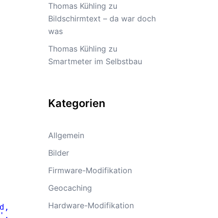
Thomas Kühling
zu
Bildschirmtext – da war doch
was
Thomas Kühling
zu
Smartmeter im Selbstbau
Kategorien
Allgemein
Bilder
Firmware-Modifikation
Geocaching
Hardware-Modifikation
d, IP:<HOST>"
,
"level"
:2,
"time"
:
".*"
}
', X-Forwarded-For: '.*'\)"
,
"level"
:2,
"time"