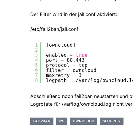
Der Filter wird in der jail.conf aktiviert:
/etc/fail2ban/jail.conf
1
[owncloud]
2
3
enabled = 
true
4
port = 80,443
5
protocol = tcp
6
filter = owncloud
7
maxretry = 3
8
logpath = 
/var/log/owncloud
.l
Abschließend noch fail2ban neustarten und o
Logrotate für /var/log/owncloud.log nicht ve
FAIL2BAN
IPS
OWNCLOUD
SECURITY