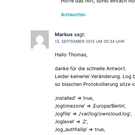
Hoffe das hilft, sonst einfach n
Antworten
Markus
sagt:
13. SEPTEMBER 2015 UM 00:34 UHR
Hallo Thomas,
danke für die schnelle Antwort.
Leider keinerlei Veränderung. Log bl
so bisschen Protokollierung sitze i
‚installed‘ => true,
‚logtimezone‘ => ‚Europe/Berlin‘,
‚logfile‘ => ‚/var/log/owncloud.log‘,
‚loglevel‘ => ‚2‘,
‚log_authfailip‘ => true,