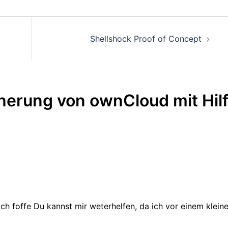
on
Shellshock Proof of Concept
herung von ownCloud mit Hil
Ich foffe Du kannst mir weterhelfen, da ich vor einem klein