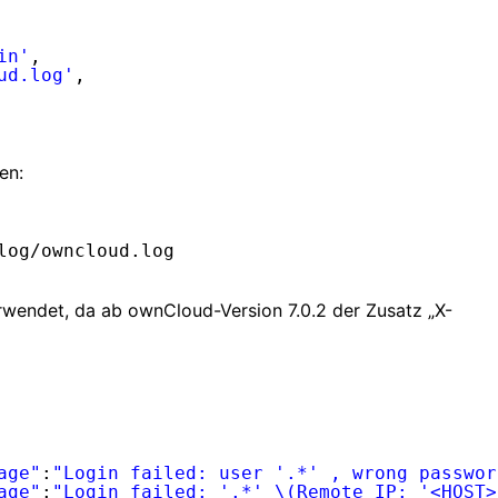
in'
,
ud.log'
,
en:
log/owncloud
.log
rwendet, da ab ownCloud-Version 7.0.2 der Zusatz „X-
age"
:
"Login failed: user '.*' , wrong passwor
age"
:
"Login failed: '.*' \(Remote IP: '<HOST>